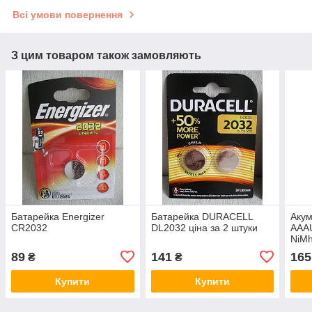
Всі умови повернення
З цим товаром також замовляють
Батарейка Energizer
Батарейка DURACELL
Акум
CR2032
DL2032 ціна за 2 штуки
AAA
NiMh
tags
89
141
165
₴
₴
Купити
Купити