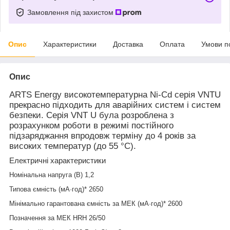
Замовлення під захистом
Опис
Характеристики
Доставка
Оплата
Умови п
Опис
ARTS Energy
високотемпературна
Ni-Cd серія V
NT
U
прекрасно підходить для аварійних систем і систем
безпеки. Серія VNT U була розроблена з
розрахунком роботи в режимі постійного
підзаряджання впродовж терміну
до 4 років за
високих температур (до 55 °C).
Електричні характеристики
Номінальна напруга (В)
1,2
Типова ємність (мА·год)*
2
65
0
Мінімально гарантована ємність за МЕК (мA·год)*
2
60
0
Позначення за МЕК
HRH
2
6
/
50