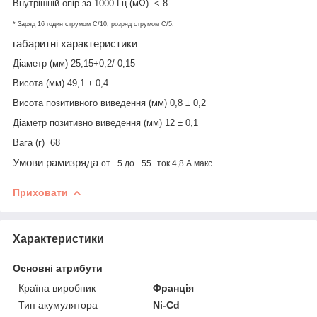
Внутрішній опір за 1000 Гц (мΩ)
<
8
* Заряд 16 годин струмом C/10, розряд струмом C/5.
габаритні характеристики
Діаметр (мм)
2
5
,
15
+0,
2
/-0,
1
5
Висота (мм)
4
9
,
1
± 0,
4
Висота позитивного виведення (мм)
0,8 ± 0,2
Діаметр позитивно виведення (мм)
12
± 0,
1
Вага (г)
68
Умови
рами
зряда
от
+5
до +
55
ток 4,8
А
макс.
Приховати
Характеристики
Основні атрибути
Країна виробник
Франція
Тип акумулятора
Ni-Cd