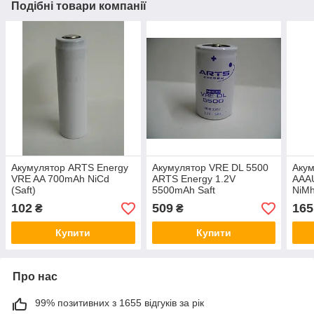
Подібні товари компанії
Акумулятор ARTS Energy
Акумулятор VRE DL 5500
Акум
VRE AA 700mAh NiCd
ARTS Energy 1.2V
AAA
(Saft)
5500mAh Saft
NiMh
tags
102
509
165
₴
₴
Купити
Купити
Про нас
99% позитивних з 1655 відгуків за рік