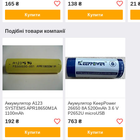
tags
батарейку
за 1
165
138
21
₴
₴
Купити
Купити
Подібні товари компанії
Аккумулятор A123
Акумулятор KeepPower
SYSTEMS APR18650M1A
26650 8A 5200mAh 3.6 V
1100mAh
P2652U microUSB
192
763
₴
₴
Купити
Купити