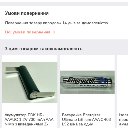
Умови повернення
Повернення товару впродовж 14 днів за домовленістю
Всі умови повернення
З цим товаром також замовляють
Акумулятор FDK HR-
Батарейка Energizer
Ізол
AAAUC 1.2V 730 mAh AAA
Ultimate Lithium AAA CR03
прок
NiMh з виведеннями Z-
L92 ціна за одну
акум