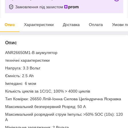
Замовлення під захистом
Опис
Характеристики
Доставка
Оплата
Умови п
Опис
ANR26650M1-B акумулятор
технічні характеристики
Напруга: 3.3 Вольт
Ємність: 2.5 Ah
Імпеданс 6 мом
Кількість циклів за 1С/1С, 100% > 4000 циклів
Тип Комірки: 26650 Літій-Іонна Силова Циліндрична Яскравка
Максимальний безперервний Розряд: 50 А
Максимальний розрядний струм Імпульс >50% SOC (10s): 120
A
Мінімальне заряджання: 2 Вольта